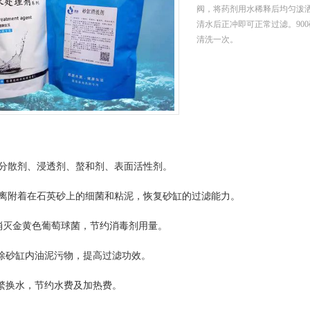
阀，将药剂用水稀释后均匀泼
清水后正冲即可正常过滤。900砂
清洗一次。
分散剂、浸透剂、螯和剂、表面活性剂。
离附着在石英砂上的细菌和粘泥，恢复砂缸的过滤能力。
消灭金黄色葡萄球菌，节约消毒剂用量。
砂缸内油泥污物，提高过滤功效。
换水，节约水费及加热费。