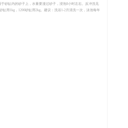
洒于砂缸内的砂子上，水量要漫过砂子，浸泡8小时左右。反冲洗见
缸用1kg，1200砂缸用2kg。建议：洗浴1-2月清洗一次，泳池每年