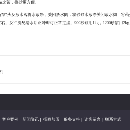
之苦，换砂更方便。
砂缸头及放水阀将水放净，关闭放水阀，将砂缸水放净关闭放水阀，将药
右。反冲洗见清水后正冲即可正常过滤。900砂缸用1kg，1200砂缸用2
剂
|
客户案例
|
新闻资讯
|
招商加盟
|
服务支持
|
访客留言
|
联系方式