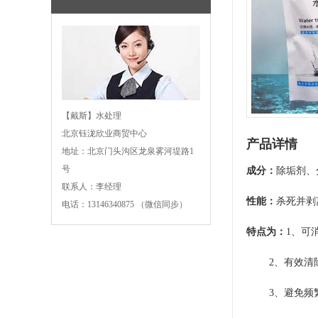
【戴斯】水处理
北京钰泷欣业商贸中心
产品详情
地址：北京门头沟区龙泉雾河堤路1
号
成分：
除垢剂、
联系人：李经理
性能：
杀死并剥
电话：13146340875 （微信同步）
特点为：
1、可
2、有效清除
3、避免频繁